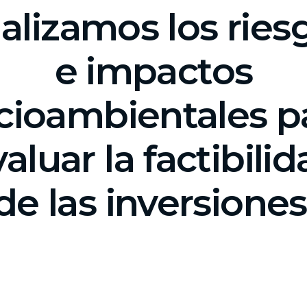
alizamos los ries
NUESTRA PROPUESTA
e impactos
cioambientales p
aluar la factibili
de las inversiones