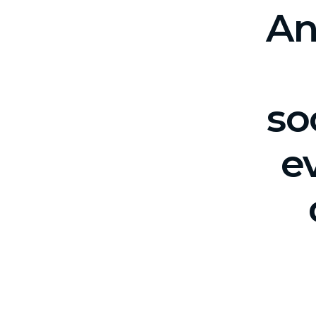
An
so
ev