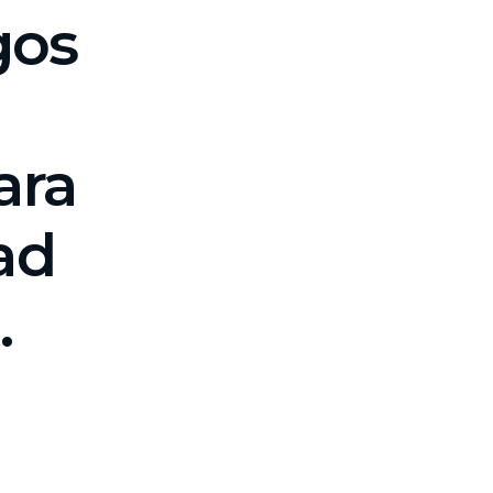
gos
ara
dad
.