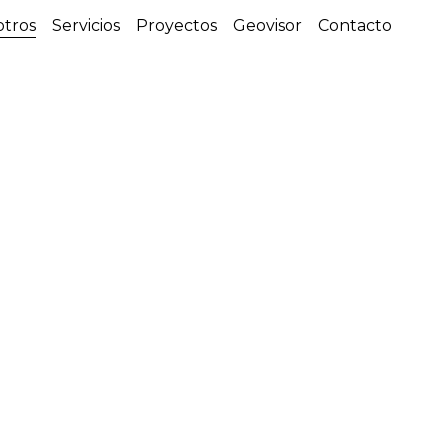
otros
Servicios
Proyectos
Geovisor
Contacto
Equipo
Propuesta de marca
Cultura y valores